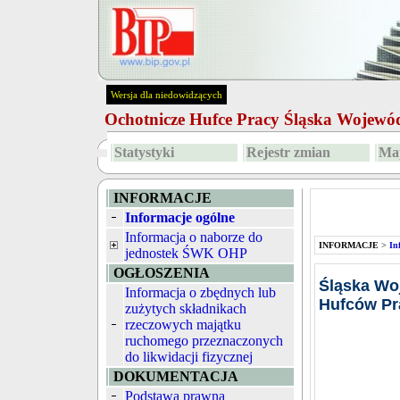
Wersja dla niedowidzących
Ochotnicze Hufce Pracy Śląska Wojew
Statystyki
Rejestr zmian
Map
INFORMACJE
Informacje ogólne
Informacja o naborze do
INFORMACJE
>
In
jednostek ŚWK OHP
OGŁOSZENIA
Śląska Wo
Informacja o zbędnych lub
Hufców Pr
zużytych składnikach
rzeczowych majątku
ruchomego przeznaczonych
do likwidacji fizycznej
DOKUMENTACJA
Podstawa prawna