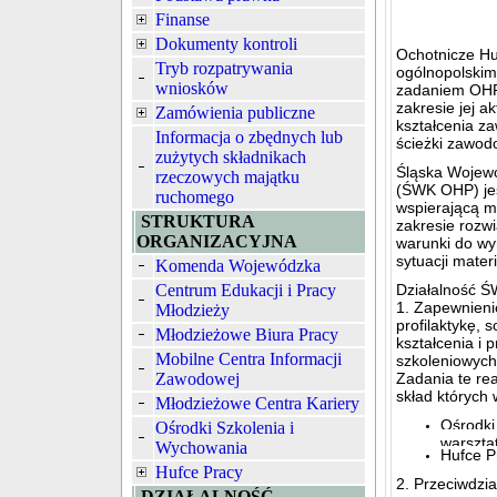
Finanse
Dokumenty kontroli
Ochotnicze Hu
Tryb rozpatrywania
ogólnopolskim
wniosków
zadaniem OHP 
zakresie jej a
Zamówienia publiczne
kształcenia z
Informacja o zbędnych lub
ścieżki zawod
zużytych składnikach
Śląska Wojew
rzeczowych majątku
(ŚWK OHP) jes
ruchomego
wspierającą m
STRUKTURA
zakresie rozw
ORGANIZACYJNA
warunki do wy
sytuacji materi
Komenda Wojewódzka
Centrum Edukacji i Pracy
Działalność Ś
1. Zapewnieni
Młodzieży
profilaktykę, 
Młodzieżowe Biura Pracy
kształcenia i
Mobilne Centra Informacji
szkoleniowych
Zawodowej
Zadania te re
skład których
Młodzieżowe Centra Kariery
Ośrodki
Ośrodki Szkolenia i
warszta
Wychowania
Hufce P
Hufce Pracy
2. Przeciwdzi
DZIAŁALNOŚĆ