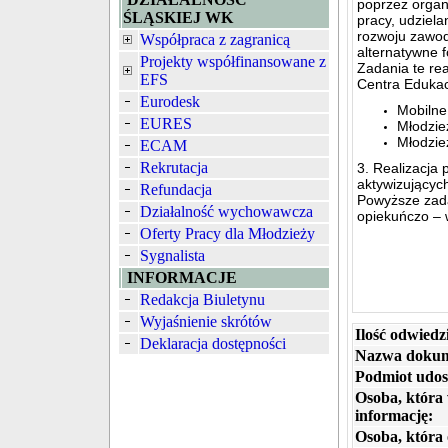
poprzez organ
ŚLĄSKIEJ WK
pracy, udziel
rozwoju zawod
Współpraca z zagranicą
alternatywne f
Projekty współfinansowane z
Zadania te rea
EFS
Centra Edukacj
Eurodesk
Mobilne
EURES
Młodzie
Młodzie
ECAM
Rekrutacja
3. Realizacja
aktywizującyc
Refundacja
Powyższe zada
Działalność wychowawcza
opiekuńczo – 
Oferty Pracy dla Młodzieży
Sygnalista
INFORMACJE
Redakcja Biuletynu
Wyjaśnienie skrótów
Ilość odwiedz
Deklaracja dostępności
Nazwa dokum
Podmiot udos
Osoba, która
informację:
Osoba, która 