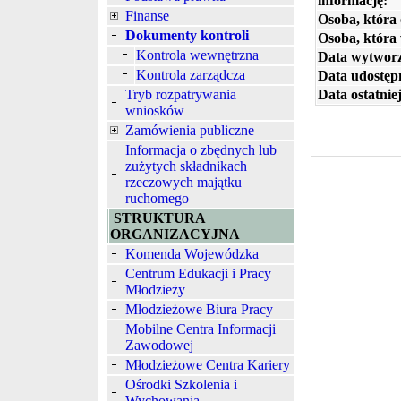
informację:
Finanse
Osoba, która 
Dokumenty kontroli
Osoba, która
Kontrola wewnętrzna
Data wytworz
Kontrola zarządcza
Data udostępn
Tryb rozpatrywania
Data ostatniej
wniosków
Zamówienia publiczne
Informacja o zbędnych lub
zużytych składnikach
rzeczowych majątku
ruchomego
STRUKTURA
ORGANIZACYJNA
Komenda Wojewódzka
Centrum Edukacji i Pracy
Młodzieży
Młodzieżowe Biura Pracy
Mobilne Centra Informacji
Zawodowej
Młodzieżowe Centra Kariery
Ośrodki Szkolenia i
Wychowania