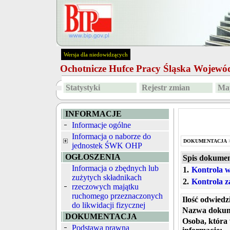
Wersja dla niedowidzących
Ochotnicze Hufce Pracy Śląska Wojew
Statystyki
Rejestr zmian
Map
INFORMACJE
Informacje ogólne
Informacja o naborze do
DOKUMENTACJA
jednostek ŚWK OHP
OGŁOSZENIA
Spis dokume
Informacja o zbędnych lub
1.
Kontrola 
zużytych składnikach
2.
Kontrola z
rzeczowych majątku
ruchomego przeznaczonych
Ilość odwiedz
do likwidacji fizycznej
Nazwa dokum
DOKUMENTACJA
Osoba, która
Podstawa prawna