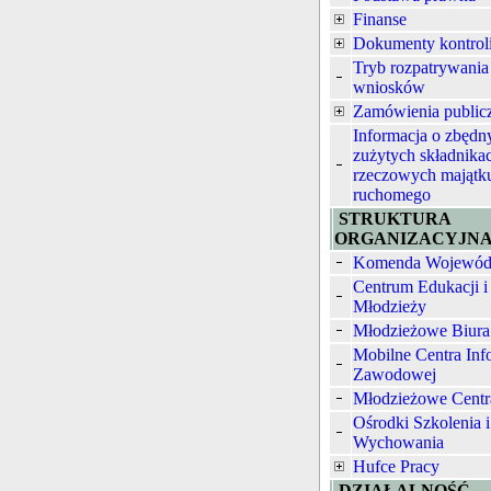
Finanse
Dokumenty kontrol
Tryb rozpatrywania
wniosków
Zamówienia public
Informacja o zbędn
zużytych składnika
rzeczowych majątk
ruchomego
STRUKTURA
ORGANIZACYJN
Komenda Wojewód
Centrum Edukacji i
Młodzieży
Młodzieżowe Biura
Mobilne Centra Inf
Zawodowej
Młodzieżowe Centr
Ośrodki Szkolenia i
Wychowania
Hufce Pracy
DZIAŁALNOŚĆ