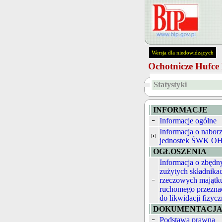
Wersja dla niedowidzących
Ochotnicze Hufc
Statystyki
INFORMACJE
Informacje ogólne
Informacja o nabor
jednostek ŚWK O
OGŁOSZENIA
Informacja o zbędn
zużytych składnika
rzeczowych majątk
ruchomego przezna
do likwidacji fizycz
DOKUMENTACJ
Podstawa prawna