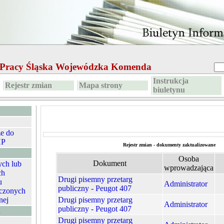
e Pracy Śląska Wojewódzka Komenda
Instrukcja
Rejestr zmian
Mapa strony
biuletynu
ze do
HP
Rejestr zmian - dokumenty zaktualizowane
Osoba
Dokument
ych lub
wprowadzająca
ch
Drugi pisemny przetarg
u
Administrator
publiczny - Peugot 407
czonych
nej
Drugi pisemny przetarg
Administrator
publiczny - Peugot 407
A
Drugi pisemny przetarg