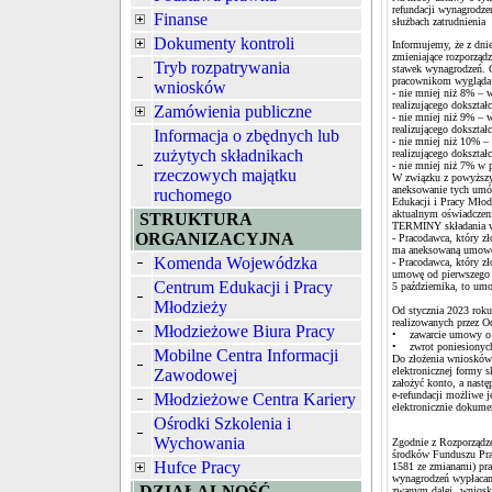
refundacji wynagrodze
Finanse
służbach zatrudnienia
Dokumenty kontroli
Informujemy, że z dni
zmieniające rozporząd
Tryb rozpatrywania
stawek wynagrodzeń. 
pracownikom wygląda 
wniosków
- nie mniej niż 8% – 
realizującego dokształc
Zamówienia publiczne
- nie mniej niż 9% – 
realizującego dokształc
Informacja o zbędnych lub
- nie mniej niż 10% –
zużytych składnikach
realizującego dokształc
- nie mniej niż 7% w 
rzeczowych majątku
W związku z powyższym
aneksowanie tych umó
ruchomego
Edukacji i Pracy Mło
aktualnym oświadczeni
STRUKTURA
TERMINY składania w
ORGANIZACYJNA
- Pracodawca, który z
ma aneksowaną umowę 
Komenda Wojewódzka
- Pracodawca, który z
umowę od pierwszego d
Centrum Edukacji i Pracy
5 października, to um
Młodzieży
Od stycznia 2023 roku
realizowanych przez O
Młodzieżowe Biura Pracy
• zawarcie umowy o 
• zwrot poniesionych
Mobilne Centra Informacji
Do złożenia wniosków 
elektronicznej formy 
Zawodowej
założyć konto, a nast
e-refundacji możliwe j
Młodzieżowe Centra Kariery
elektronicznie dokum
Ośrodki Szkolenia i
Wychowania
Zgodnie z Rozporządze
środków Funduszu Pra
Hufce Pracy
1581 ze zmianami) pr
wynagrodzeń wypłacan
DZIAŁALNOŚĆ
zwanym dalej „wnioski