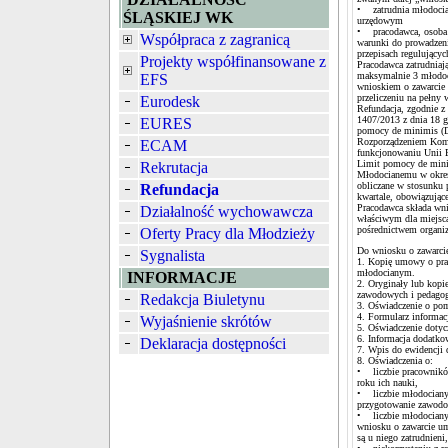
• zatrudnia młodoci
ŚLĄSKIEJ WK
urzędowym
• pracodawca, osoba p
Współpraca z zagranicą
warunki do prowadzen
przepisach regulując
Projekty współfinansowane z
Pracodawca zatrudnia
maksymalnie 3 młodoc
EFS
wnioskiem o zawarcie 
przeliczeniu na pełny
Eurodesk
Refundacja, zgodnie z
1407/2013 z dnia 18 g
EURES
pomocy de minimis (Dz
Rozporządzeniem Komis
ECAM
funkcjonowaniu Unii 
Limit pomocy de minim
Rekrutacja
Młodocianemu w okres
obliczane w stosunku
Refundacja
kwartale, obowiązując
Pracodawca składa wn
Działalność wychowawcza
właściwym dla miejsc
pośrednictwem organiz
Oferty Pracy dla Młodzieży
Do wniosku o zawarcie
Sygnalista
1. Kopię umowy o prac
młodocianym.
INFORMACJE
2. Oryginały lub kop
zawodowych i pedagog
Redakcja Biuletynu
3. Oświadczenie o po
4. Formularz informac
Wyjaśnienie skrótów
5. Oświadczenie dotyc
6. Informacja dodatko
Deklaracja dostępności
7. Wpis do ewidencji 
8. Oświadczenia o:
• liczbie pracownikó
roku ich nauki,
• liczbie młodocianyc
przygotowanie zawodo
• liczbie młodocianyc
wniosku o zawarcie um
są u niego zatrudnieni,