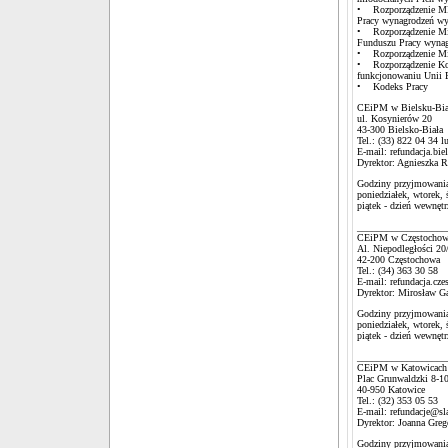
• Rozporządzenie MRP
Pracy wynagrodzeń w
• Rozporządzenie Mini
Funduszu Pracy wynag
• Rozporządzenie Min
• Rozporządzenie Komi
funkcjonowaniu Unii 
• Kodeks Pracy
CEiPM w Bielsku-Bia
ul. Kosynierów 20
43-300 Bielsko-Biała
Tel.: (33) 822 04 34 l
E-mail: refundacja.bi
Dyrektor: Agnieszka R
Godziny przyjmowania
poniedziałek, wtorek, 
piątek - dzień wewnęt
__________________
CEiPM w Częstochow
Al. Niepodległości 20
42-200 Częstochowa
Tel.: (34) 363 30 58
E-mail: refundacja.cz
Dyrektor: Mirosław G
Godziny przyjmowania
poniedziałek, wtorek, 
piątek - dzień wewnęt
__________________
CEiPM w Katowicach
Plac Grunwaldzki 8-1
40-950 Katowice
Tel.: (32) 353 05 53
E-mail: refundacje@sl
Dyrektor: Joanna Greg
Godziny przyjmowania