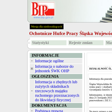
Wersja dla niedowidzących
Ochotnicze Hufce Pracy Śląska Wojew
Statystyki
Rejestr zmian
Map
INFORMACJE
Informacje ogólne
Informacja o naborze do
DZIAŁALNOŚĆ ŚL
jednostek ŚWK OHP
OGŁOSZENIA
Informacja dla pracod
Informacja o zbędnych lub
Śląska Wojewódzka Kom
zużytych składnikach
rynku pracy i służbach
wyczerpania limitów 
rzeczowych majątku
ruchomego przeznaczonych
Informujemy, iż dniem
dnia 21 listopada 20
do likwidacji fizycznej
pracownikom ( DZ.U.
DOKUMENTACJA
Podstawa prawna
Na mocy ustawy o rynk