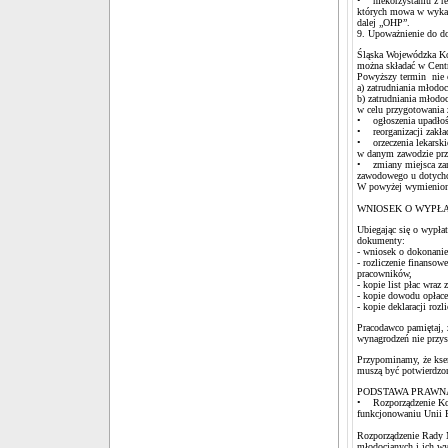
• niekorzystaniu z re
których mowa w wykaz
dalej „OHP”.
9. Upoważnienie do d
Śląska Wojewódzka Ko
można składać w Centr
Powyższy termin nie 
a) zatrudniania młodo
b) zatrudniania młod
w celu przygotowania
• ogłoszenia upadłośc
• reorganizacji zakł
• orzeczenia lekarski
w danym zawodzie prz
• zmiany miejsca zam
zawodowego u dotychc
W powyżej wymienionyc
WNIOSEK O WYPŁA
Ubiegając się o wypł
dokumenty:
- wniosek o dokonanie 
- rozliczenie finanso
pracowników,
- kopie list płac wra
- kopie dowodu opłac
- kopie deklaracji roz
Pracodawco pamiętaj, 
wynagrodzeń nie przys
Przypominamy, że kse
muszą być potwierdzon
PODSTAWA PRAW
• Rozporządzenie Komi
funkcjonowaniu Unii 
Rozporządzenie Rady M
młodocianych i ich wy