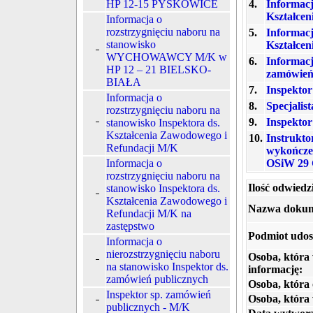
HP 12-15 PYSKOWICE
4.
Informacj
Kształce
Informacja o
rozstrzygnięciu naboru na
5.
Informacj
stanowisko
Kształcen
WYCHOWAWCY M/K w
6.
Informacj
HP 12 – 21 BIELSKO-
zamówień
BIAŁA
7.
Inspektor
Informacja o
8.
Specjalis
rozstrzygnięciu naboru na
9.
Inspekto
stanowisko Inspektora ds.
Kształcenia Zawodowego i
10.
Instrukt
Refundacji M/K
wykończe
Informacja o
OSiW 29 
rozstrzygnięciu naboru na
Ilość odwiedz
stanowisko Inspektora ds.
Kształcenia Zawodowego i
Nazwa dokum
Refundacji M/K na
zastępstwo
Podmiot udos
Informacja o
nierozstrzygnięciu naboru
Osoba, która
na stanowisko Inspektor ds.
informację:
zamówień publicznych
Osoba, która 
Inspektor sp. zamówień
Osoba, która
publicznych - M/K