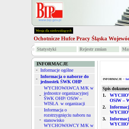
Wersja dla niedowidzących
Ochotnicze Hufce Pracy Śląska Wojew
Statystyki
Rejestr zmian
Map
INFORMACJE
Informacje ogólne
Informacja o naborze do
INFORMACJE
>
In
jednostek ŚWK OHP
WYCHOWAWCA M/K w
Spis dokume
jednostce organizacyjnej
1.
WYCHOWA
ŚWK OHP/ OSiW –
OSiW – W
WISŁA w organizacji
2.
Informacj
Informacja o
WYCHOW
rozstrzygnięciu naboru na
3.
Informacj
stanowisko
WYCHOWA
WYCHOWAWCY M/K w