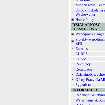
Młodzieżowe Centr
Ośrodki Szkolenia i
Wychowania
Hufce Pracy
DZIAŁALNOŚĆ
ŚLĄSKIEJ WK
Współpraca z zagra
Projekty współfina
EFS
Eurodesk
EURES
ECAM
Rekrutacja
Refundacja
Działalność wych
Oferty Pracy dla M
Sygnalista
INFORMACJE
Redakcja Biuletynu
Wyjaśnienie skrótó