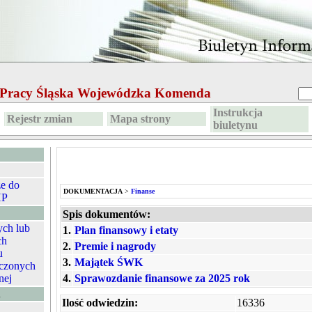
e Pracy Śląska Wojewódzka Komenda
Instrukcja
Rejestr zmian
Mapa strony
biuletynu
ze do
DOKUMENTACJA
>
Finanse
HP
Spis dokumentów:
ych lub
1.
Plan finansowy i etaty
ch
2.
Premie i nagrody
u
3.
Majątek ŚWK
czonych
nej
4.
Sprawozdanie finansowe za 2025 rok
A
Ilość odwiedzin:
16336