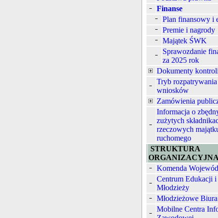
Finanse
Plan finansowy i 
Premie i nagrody
Majątek ŚWK
Sprawozdanie fi
za 2025 rok
Dokumenty kontrol
Tryb rozpatrywania
wniosków
Zamówienia public
Informacja o zbędn
zużytych składnika
rzeczowych majątk
ruchomego
STRUKTURA
ORGANIZACYJN
Komenda Wojewód
Centrum Edukacji i
Młodzieży
Młodzieżowe Biura
Mobilne Centra Inf
Zawodowej