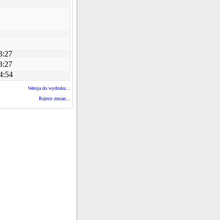
3:27
3:27
4:54
Wersja do wydruku...
Rejestr zmian...