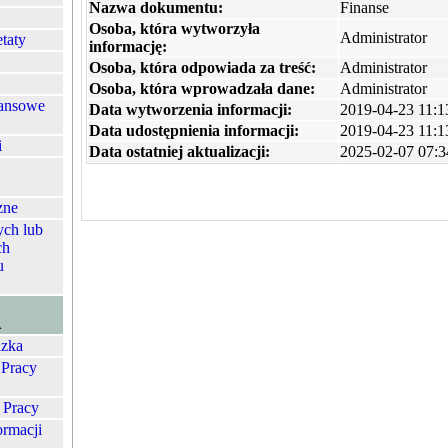
Nazwa dokumentu:
Finanse
Osoba, która wytworzyła
Administrator
etaty
informację:
Osoba, która odpowiada za treść:
Administrator
Osoba, która wprowadzała dane:
Administrator
nansowe
Data wytworzenia informacji:
2019-04-23 11:1
Data udostępnienia informacji:
2019-04-23 11:1
i
Data ostatniej aktualizacji:
2025-02-07 07:3
zne
ych lub
ch
u
A
zka
 Pracy
 Pracy
ormacji