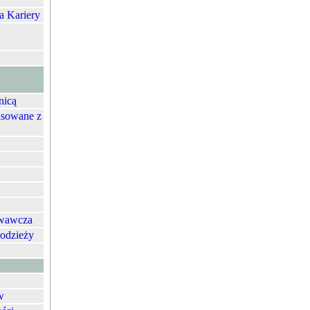
a Kariery
nicą
nsowane z
owawcza
łodzieży
w