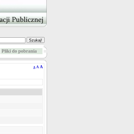
Pliki do pobrania
A
A
A