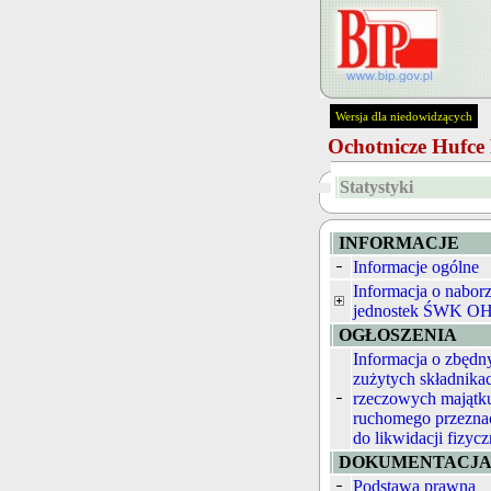
Wersja dla niedowidzących
Ochotnicze Hufc
Statystyki
INFORMACJE
Informacje ogólne
Informacja o nabor
jednostek ŚWK O
OGŁOSZENIA
Informacja o zbędn
zużytych składnika
rzeczowych majątk
ruchomego przezna
do likwidacji fizycz
DOKUMENTACJ
Podstawa prawna