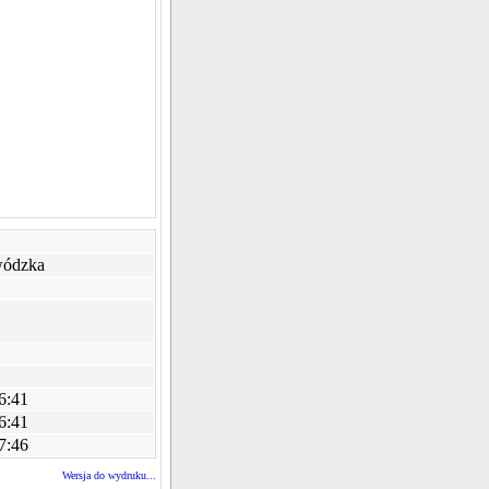
ódzka
6:41
6:41
7:46
Wersja do wydruku...