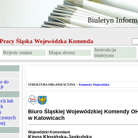
e Pracy Śląska Wojewódzka Komenda
Instrukcja
Rejestr zmian
Mapa strony
biuletynu
ze do
STRUKTURA ORGANIZACYJNA
>
Komenda Wojewódzka
HP
ych lub
ch
Biuro Śląskiej Wojewódzkiej Komendy O
u
czonych
w Katowicach
nej
A
Wojewódzki Komendant
Kinga Kłosińska-Jaskulska