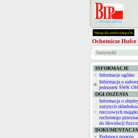
Wersja dla niedowidzących
Ochotnicze Hufc
Statystyki
INFORMACJE
Informacje ogólne
Informacja o nabor
jednostek ŚWK O
OGŁOSZENIA
Informacja o zbędn
zużytych składnika
rzeczowych majątk
ruchomego przezna
do likwidacji fizycz
DOKUMENTACJ
Podstawa prawna