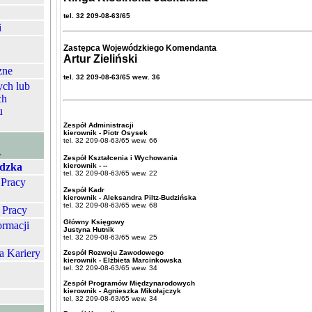
tel. 32 209-08-63/65
i
Zastępca Wojewódzkiego Komendanta
Artur Zieliński
zne
tel. 32 209-08-63/65 wew. 36
ych lub
ch
u
Zespół Administracji
kierownik - Piotr Osysek
tel. 32 209-08-63/65 wew. 66
A
Zespół Kształcenia i Wychowania
dzka
kierownik - --
tel. 32 209-08-63/65 wew. 22
 Pracy
Zespół Kadr
kierownik - Aleksandra Piltz-Budzińska
tel. 32 209-08-63/65 wew. 68
 Pracy
Główny Księgowy
ormacji
Justyna Hutnik
tel. 32 209-08-63/65 wew. 25
a Kariery
Zespół Rozwoju Zawodowego
kierownik - Elżbieta Marcinkowska
tel. 32 209-08-63/65 wew. 34
Zespół Programów Międzynarodowych
kierownik - Agnieszka Mikołajczyk
tel. 32 209-08-63/65 wew. 34