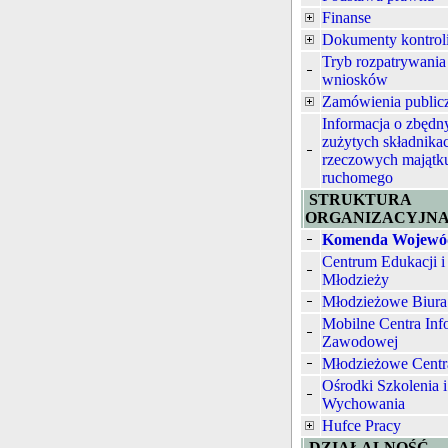
Finanse
Dokumenty kontrol
Tryb rozpatrywania
wniosków
Zamówienia public
Informacja o zbędn
zużytych składnika
rzeczowych majątk
ruchomego
STRUKTURA
ORGANIZACYJN
Komenda Wojewó
Centrum Edukacji i
Młodzieży
Młodzieżowe Biura
Mobilne Centra Inf
Zawodowej
Młodzieżowe Centr
Ośrodki Szkolenia i
Wychowania
Hufce Pracy
DZIAŁALNOŚĆ