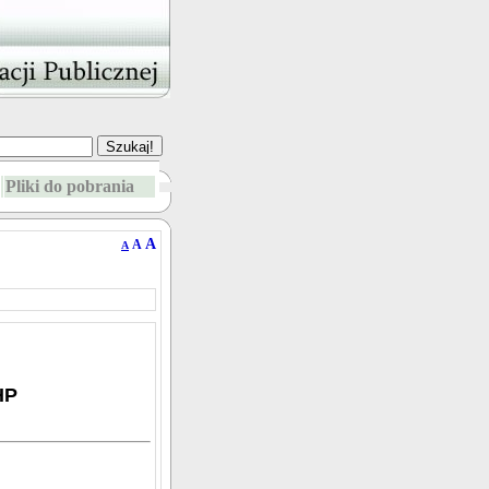
Pliki do pobrania
A
A
A
HP