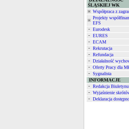
ŚLĄSKIEJ WK
Współpraca z zagra
Projekty współfina
EFS
Eurodesk
EURES
ECAM
Rekrutacja
Refundacja
Działalność wych
Oferty Pracy dla M
Sygnalista
INFORMACJE
Redakcja Biuletynu
Wyjaśnienie skrótó
Deklaracja dostępn