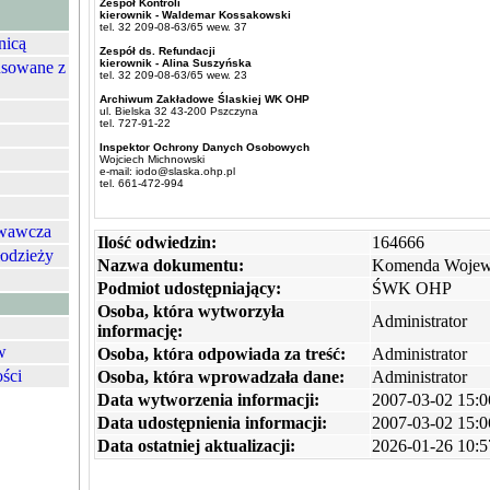
Zespół Kontroli
kierownik - Waldemar Kossakowski
tel. 32 209-08-63/65 wew. 37
nicą
Zespół ds. Refundacji
kierownik - Alina Suszyńska
nsowane z
tel. 32 209-08-63/65 wew. 23
Archiwum Zakładowe Ślaskiej WK OHP
ul. Bielska 32 43-200 Pszczyna
tel. 727-91-22
Inspektor Ochrony Danych Osobowych
Wojciech Michnowski
e-mail: iodo@slaska.ohp.pl
tel. 661-472-994
owawcza
Ilość odwiedzin:
164666
łodzieży
Nazwa dokumentu:
Komenda Wojew
Podmiot udostępniający:
ŚWK OHP
Osoba, która wytworzyła
Administrator
informację:
w
Osoba, która odpowiada za treść:
Administrator
ości
Osoba, która wprowadzała dane:
Administrator
Data wytworzenia informacji:
2007-03-02 15:0
Data udostępnienia informacji:
2007-03-02 15:0
Data ostatniej aktualizacji:
2026-01-26 10:5