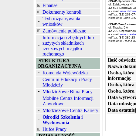
OSiW Dąbrowa Gór
Finanse
ul. Ząbkowicka 44
42-523 Dąbrowa Gó
Dokumenty kontroli
e - mail:
osiw.dabro
tel/fax: (32) 268-07
Tryb rozpatrywania
Kierownik:
Ilona Bo
wniosków
OSiW Częstochow
ul. Tkacka 5 A
Zamówienia publiczne
42-200 Częstocho
e - mail:
osiw.czest
Informacja o zbędnych lub
tel/fax: (34) 389-25
Kierownik:
Halina K
zużytych składnikach
rzeczowych majątku
ruchomego
Ilość odwiedz
STRUKTURA
ORGANIZACYJNA
Nazwa dokum
Komenda Wojewódzka
Osoba, która
informację:
Centrum Edukacji i Pracy
Osoba, która 
Młodzieży
Osoba, która
Młodzieżowe Biura Pracy
Data wytworz
Mobilne Centra Informacji
Zawodowej
Data udostępn
Data ostatniej
Młodzieżowe Centra Kariery
Ośrodki Szkolenia i
Wychowania
Hufce Pracy
DZIAŁALNOŚĆ