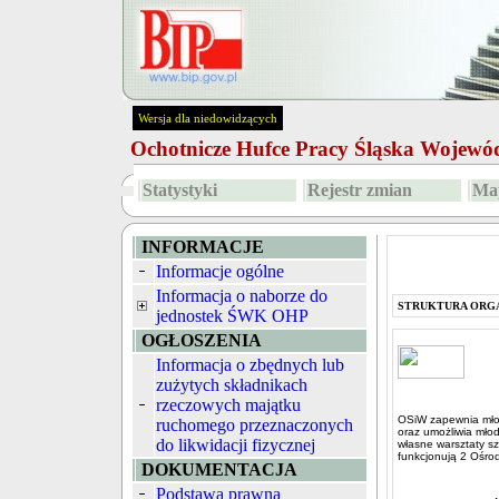
Wersja dla niedowidzących
Ochotnicze Hufce Pracy Śląska Wojew
Statystyki
Rejestr zmian
Map
INFORMACJE
Informacje ogólne
Informacja o naborze do
STRUKTURA ORG
jednostek ŚWK OHP
OGŁOSZENIA
Informacja o zbędnych lub
zużytych składnikach
rzeczowych majątku
OSiW zapewnia młod
ruchomego przeznaczonych
oraz umożliwia mło
do likwidacji fizycznej
własne warsztaty sz
funkcjonują 2 Ośro
DOKUMENTACJA
Podstawa prawna