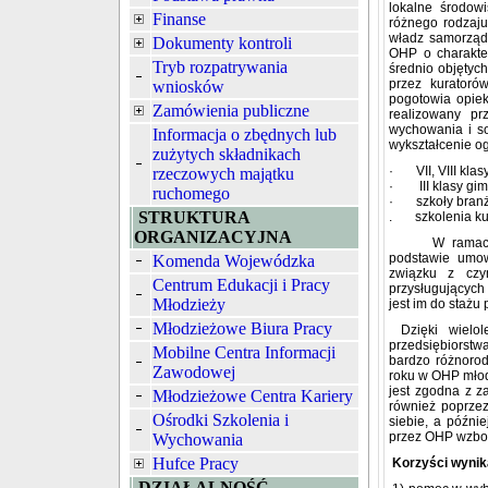
lokalne środowi
Finanse
różnego rodzaj
władz samorząd
Dokumenty kontroli
OHP o charakte
Tryb rozpatrywania
średnio objętyc
przez kuratoró
wniosków
pogotowia opiek
Zamówienia publiczne
realizowany pr
wychowania i so
Informacja o zbędnych lub
wykształcenie o
zużytych składnikach
· VII, VIII klas
rzeczowych majątku
· III klasy gim
ruchomego
· szkoły branżo
STRUKTURA
. szkolenia ku
ORGANIZACYJNA
W ramach przy
podstawie umo
Komenda Wojewódzka
związku z czy
Centrum Edukacji i Pracy
przysługujących
Młodzieży
jest im do stażu 
Młodzieżowe Biura Pracy
Dzięki wielol
przedsiębiorst
Mobilne Centra Informacji
bardzo różnoro
Zawodowej
roku w OHP młod
jest zgodna z z
Młodzieżowe Centra Kariery
również poprzez
Ośrodki Szkolenia i
siebie, a późni
przez OHP wzbog
Wychowania
Hufce Pracy
Korzyści wynik
DZIAŁALNOŚĆ