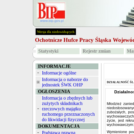
Wersja dla niedowidzących
Ochotnicze Hufce Pracy Śląska Wojew
Statystyki
Rejestr zmian
Map
INFORMACJE
Informacje ogólne
Informacja o naborze do
DZIAŁALNOŚĆ ŚL
jednostek ŚWK OHP
OGŁOSZENIA
Działaln
Informacja o zbędnych lub
zużytych składnikach
Młodzież zanie
niedostosowany
rzeczowych majątku
zubożałych, pos
ruchomego przeznaczonych
wychowawczych 
do likwidacji fizycznej
życie, jest rek
wychowawczym: 
DOKUMENTACJA
Wymienione pow
Podstawa prawna