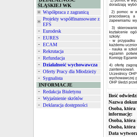
1) pomoc w wyb
doradzają wybó
ŚLĄSKIEJ WK
Współpraca z zagranicą
2) pomoc w wy
pracodawcą a 
Projekty współfinansowane z
zapewniamu wyn
EFS
3) skierowanie
Eurodesk
kształcenie og
szkoły:
EURES
- w przypadku 
ECAM
każdemu uczniow
- nauka w szkol
Rekrutacja
egzamin potwie
Refundacja
Komisję Egzamina
Działalność wychowawcza
4) ofertę zago
zainteresowań.
Oferty Pracy dla Młodzieży
Uczestnicy OHP 
Sygnalista
wychowawczej po
OHP śledzi prze
INFORMACJE
Redakcja Biuletynu
Ilość odwiedz
Wyjaśnienie skrótów
Nazwa dokum
Deklaracja dostępności
Osoba, która
informację:
Osoba, która 
Osoba, która
Data wytworz