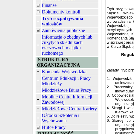
Finanse
Tryb przyjmowan
Dokumenty kontroli
Śląskiej Woj
Wojewódzkiego O
Tryb rozpatrywania
wprowadzenia R
wniosków
Wojewódzkiej
Zamówienia publiczne
merytorycznyc
Wojewódzkiej K
Informacja o zbędnych lub
Komendanta Ślą
zużytych składnikach
w sprawie : orga
w Biurze Śląski
rzeczowych majątku
ruchomego
Regul
STRUKTURA
ORGANIZACYJNA
Zasady i tryb pr
Komenda Wojewódzka
Centrum Edukacji i Pracy
1. Wojewódzki
umieszcza g
Młodzieży
2. Pracownicy
Młodzieżowe Biura Pracy
indywidual
3. Odpowiedzia
Mobilne Centra Informacji
Wojewódzki
Zawodowej
organizacy
4. Skargi i wni
Młodzieżowe Centra Kariery
Kierownika
Ośrodki Szkolenia i
5. Do rejestru w
Wychowania
6. Skargę lub 
organizac
Hufce Pracy
przygotow
dokumentó
DZIAŁALNOŚĆ