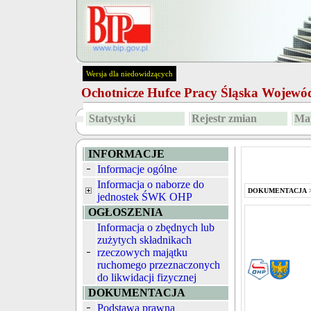
Wersja dla niedowidzących
Ochotnicze Hufce Pracy Śląska Wojew
Statystyki
Rejestr zmian
Map
INFORMACJE
Informacje ogólne
Informacja o naborze do
DOKUMENTACJA
jednostek ŚWK OHP
OGŁOSZENIA
Informacja o zbędnych lub
zużytych składnikach
rzeczowych majątku
ruchomego przeznaczonych
do likwidacji fizycznej
DOKUMENTACJA
Podstawa prawna