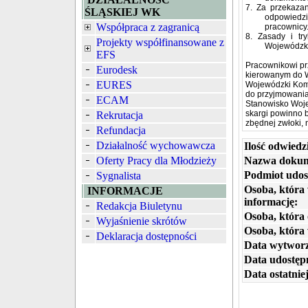
7. Za przekazan
ŚLĄSKIEJ WK
odpowiedzi
Współpraca z zagranicą
pracownicy
8. Zasady i tr
Projekty współfinansowane z
Wojewódzk
EFS
Pracownikowi pr
Eurodesk
kierowanym do
EURES
Wojewódzki Kome
do przyjmowania 
ECAM
Stanowisko Woj
skargi powinno 
Rekrutacja
zbędnej zwłoki, 
Refundacja
Działalność wychowawcza
Ilość odwiedz
Oferty Pracy dla Młodzieży
Nazwa dokum
Podmiot udos
Sygnalista
Osoba, która
INFORMACJE
informację:
Redakcja Biuletynu
Osoba, która 
Wyjaśnienie skrótów
Osoba, która
Deklaracja dostępności
Data wytworz
Data udostępn
Data ostatniej