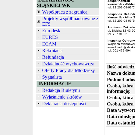
Zespół Kontroli
kierownik - Wald
ŚLĄSKIEJ WK
tel. 32 209-08-63/
Współpraca z zagranicą
Zespół ds. Refunda
kierownik - Alina
Projekty współfinansowane z
tel. 32 209-08-63/
EFS
Archiwum Zakłado
Eurodesk
ul. Bielska 32 43-
tel. 727-91-22
EURES
Inspektor Ochron
ECAM
Wojciech Michnowsk
e-mail: iodo@slaska
Rekrutacja
tel. 661-472-994
Refundacja
Działalność wychowawcza
Ilość odwiedz
Oferty Pracy dla Młodzieży
Nazwa dokum
Sygnalista
Podmiot udos
INFORMACJE
Osoba, która
Redakcja Biuletynu
informację:
Wyjaśnienie skrótów
Osoba, która 
Deklaracja dostępności
Osoba, która
Data wytworz
Data udostępn
Data ostatniej