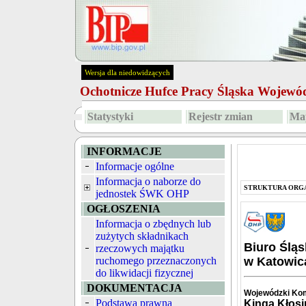
Wersja dla niedowidzących
Ochotnicze Hufce Pracy Śląska Wojew
Statystyki
Rejestr zmian
Map
INFORMACJE
Informacje ogólne
Informacja o naborze do
STRUKTURA ORG
jednostek ŚWK OHP
OGŁOSZENIA
Informacja o zbędnych lub
zużytych składnikach
Biuro Ślą
rzeczowych majątku
ruchomego przeznaczonych
w Katowic
do likwidacji fizycznej
DOKUMENTACJA
Wojewódzki Ko
Podstawa prawna
Kinga Kłos