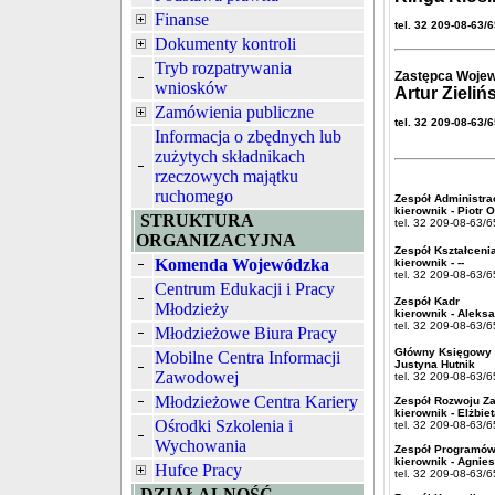
Finanse
tel. 32 209-08-63/
Dokumenty kontroli
Tryb rozpatrywania
Zastępca Woje
wniosków
Artur Zieliń
Zamówienia publiczne
tel. 32 209-08-63/
Informacja o zbędnych lub
zużytych składnikach
rzeczowych majątku
ruchomego
Zespół Administrac
kierownik - Piotr 
STRUKTURA
tel. 32 209-08-63/
ORGANIZACYJNA
Zespół Kształceni
Komenda Wojewódzka
kierownik - --
tel. 32 209-08-63/
Centrum Edukacji i Pracy
Zespół Kadr
Młodzieży
kierownik - Aleksa
tel. 32 209-08-63/
Młodzieżowe Biura Pracy
Główny Księgowy
Mobilne Centra Informacji
Justyna Hutnik
Zawodowej
tel. 32 209-08-63/
Młodzieżowe Centra Kariery
Zespół Rozwoju 
kierownik - Elżbi
Ośrodki Szkolenia i
tel. 32 209-08-63/
Wychowania
Zespół Programó
kierownik - Agnie
Hufce Pracy
tel. 32 209-08-63/
DZIAŁALNOŚĆ