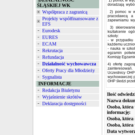
1) pomoc w wyb
doradzają wybó
ŚLĄSKIEJ WK
Współpraca z zagranicą
2) pomoc w wy
pracodawcą a 
Projekty współfinansowane z
zapewniamu wyn
EFS
3) skierowanie
Eurodesk
kształcenie og
szkoły:
EURES
- w przypadku 
ECAM
każdemu uczniow
- nauka w szkol
Rekrutacja
egzamin potwie
Refundacja
Komisję Egzamina
Działalność wychowawcza
4) ofertę zago
zainteresowań.
Oferty Pracy dla Młodzieży
Uczestnicy OHP 
Sygnalista
wychowawczej po
OHP śledzi prze
INFORMACJE
Redakcja Biuletynu
Ilość odwiedz
Wyjaśnienie skrótów
Nazwa dokum
Deklaracja dostępności
Osoba, która
informację:
Osoba, która 
Osoba, która
Data wytworz