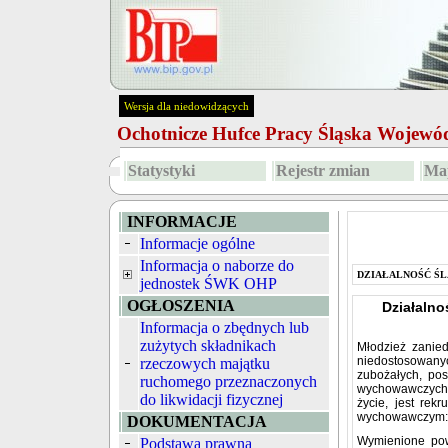
Wersja dla niedowidzących
Ochotnicze Hufce Pracy Śląska Wojew
Statystyki
Rejestr zmian
Map
INFORMACJE
Informacje ogólne
Informacja o naborze do
DZIAŁALNOŚĆ ŚL
jednostek ŚWK OHP
OGŁOSZENIA
Działaln
Informacja o zbędnych lub
zużytych składnikach
Młodzież zanie
niedostosowany
rzeczowych majątku
zubożałych, pos
ruchomego przeznaczonych
wychowawczych 
do likwidacji fizycznej
życie, jest rek
wychowawczym: 
DOKUMENTACJA
Wymienione pow
Podstawa prawna