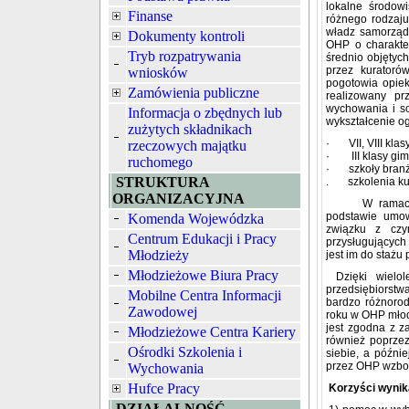
lokalne środowi
Finanse
różnego rodzaj
władz samorząd
Dokumenty kontroli
OHP o charakte
Tryb rozpatrywania
średnio objętyc
przez kuratoró
wniosków
pogotowia opiek
Zamówienia publiczne
realizowany pr
wychowania i so
Informacja o zbędnych lub
wykształcenie o
zużytych składnikach
· VII, VIII klas
rzeczowych majątku
· III klasy gim
ruchomego
· szkoły branżo
STRUKTURA
. szkolenia ku
ORGANIZACYJNA
W ramach przy
podstawie umo
Komenda Wojewódzka
związku z czy
Centrum Edukacji i Pracy
przysługujących
Młodzieży
jest im do stażu 
Młodzieżowe Biura Pracy
Dzięki wielol
przedsiębiorst
Mobilne Centra Informacji
bardzo różnoro
Zawodowej
roku w OHP młod
jest zgodna z z
Młodzieżowe Centra Kariery
również poprzez
Ośrodki Szkolenia i
siebie, a późni
przez OHP wzbog
Wychowania
Hufce Pracy
Korzyści wynik
DZIAŁALNOŚĆ