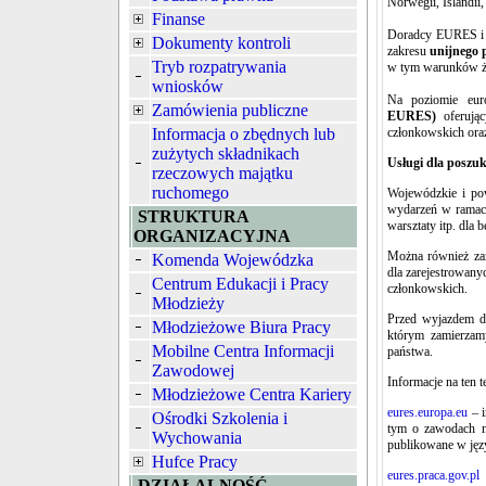
Norwegii, Islandii,
Finanse
Doradcy EURES i As
Dokumenty kontroli
zakresu
unijnego 
Tryb rozpatrywania
w tym warunków ży
wniosków
Na poziomie eur
Zamówienia publiczne
EURES)
oferują
Informacja o zbędnych lub
członkowskich oraz
zużytych składnikach
Usługi dla poszu
rzeczowych majątku
ruchomego
Wojewódzkie i pow
wydarzeń w ramach
STRUKTURA
warsztaty itp. dla
ORGANIZACYJNA
Można również zar
Komenda Wojewódzka
dla zarejestrowany
Centrum Edukacji i Pracy
członkowskich.
Młodzieży
Przed wyjazdem do
Młodzieżowe Biura Pracy
którym zamierzam
Mobilne Centra Informacji
państwa.
Zawodowej
Informacje na ten 
Młodzieżowe Centra Kariery
eures.europa.eu
– i
Ośrodki Szkolenia i
tym o zawodach n
Wychowania
publikowane w języ
Hufce Pracy
eures.praca.gov.pl
–
DZIAŁALNOŚĆ