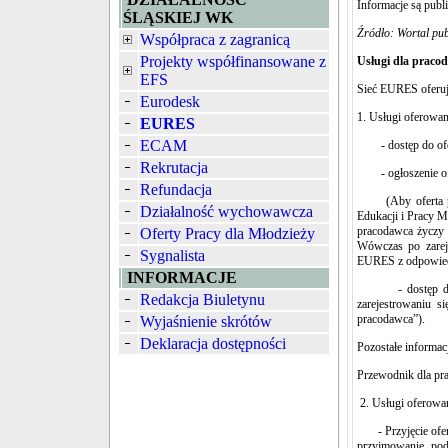
Informacje są pub
ŚLĄSKIEJ WK
Źródło: Wortal pub
Współpraca z zagranicą
Projekty współfinansowane z
Usługi dla prac
EFS
Sieć EURES oferuje
Eurodesk
1. Usługi oferowan
EURES
ECAM
- dostęp do ofert
Rekrutacja
- ogłoszenie ofe
Refundacja
(Aby oferta pols
Działalność wychowawcza
Edukacji i Pracy 
pracodawca życzy 
Oferty Pracy dla Młodzieży
Wówczas po zareje
Sygnalista
EURES z odpowied
INFORMACJE
- dostęp do baz
Redakcja Biuletynu
zarejestrowaniu s
pracodawca”).
Wyjaśnienie skrótów
Deklaracja dostępności
Pozostałe informac
Przewodnik dla pr
2. Usługi oferowa
- Przyjęcie ofert
przyjmowanie pod