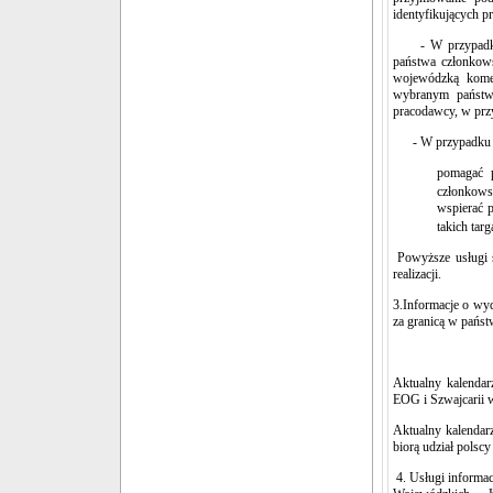
identyfikujących p
- W przypadku gd
państwa członkows
wojewódzką kome
wybranym państwi
pracodawcy, w przy
- W przypadku gd
pomagać 
członkows
wspierać 
takich targ
Powyższe usługi 
realizacji.
3.Informacje o wy
za granicą w pańs
Aktualny kalendar
EOG i Szwajcarii 
Aktualny kalendar
biorą udział polsc
4. Usługi informa