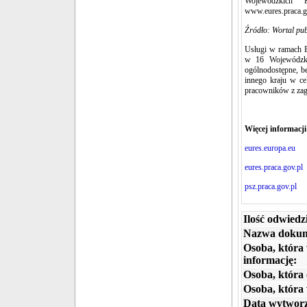
Wojewódzkich 
www.eures.praca.go
Źródło: Wortal pub
Usługi w ramach 
w 16 Wojewódzki
ogólnodostępne, b
innego kraju w ce
pracowników z zag
Więcej informacji
eures.europa.eu
eures.praca.gov.pl
psz.praca.gov.pl
Ilość odwiedz
Nazwa dokum
Osoba, która
informację:
Osoba, która 
Osoba, która
Data wytworz