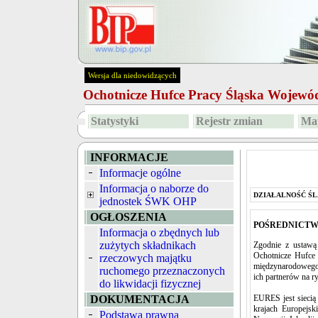
Wersja dla niedowidzących
Ochotnicze Hufce Pracy Śląska Wojew
Statystyki
Rejestr zmian
Map
INFORMACJE
Informacje ogólne
Informacja o naborze do
DZIAŁALNOŚĆ ŚL
jednostek ŚWK OHP
OGŁOSZENIA
P
OŚREDNICTW
Informacja o zbędnych lub
zużytych składnikach
Zgodnie z ustawą 
Ochotnicze Hufce 
rzeczowych majątku
międzynarodowego 
ruchomego przeznaczonych
ich partnerów na r
do likwidacji fizycznej
DOKUMENTACJA
EURES jest siecią
krajach Europejs
Podstawa prawna