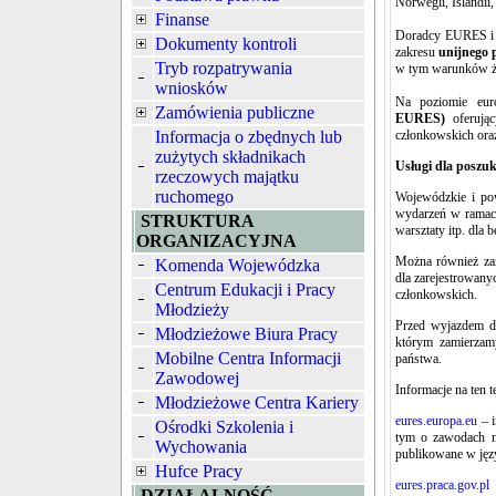
Norwegii, Islandii,
Finanse
Doradcy EURES i As
Dokumenty kontroli
zakresu
unijnego 
Tryb rozpatrywania
w tym warunków ży
wniosków
Na poziomie eur
Zamówienia publiczne
EURES)
oferują
Informacja o zbędnych lub
członkowskich oraz
zużytych składnikach
Usługi dla poszu
rzeczowych majątku
ruchomego
Wojewódzkie i pow
wydarzeń w ramach
STRUKTURA
warsztaty itp. dla
ORGANIZACYJNA
Można również zar
Komenda Wojewódzka
dla zarejestrowany
Centrum Edukacji i Pracy
członkowskich.
Młodzieży
Przed wyjazdem do
Młodzieżowe Biura Pracy
którym zamierzam
Mobilne Centra Informacji
państwa.
Zawodowej
Informacje na ten 
Młodzieżowe Centra Kariery
eures.europa.eu
– i
Ośrodki Szkolenia i
tym o zawodach n
Wychowania
publikowane w języ
Hufce Pracy
eures.praca.gov.pl
–
DZIAŁALNOŚĆ