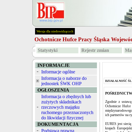
Wersja dla niedowidzących
Ochotnicze Hufce Pracy Śląska Wojew
Statystyki
Rejestr zmian
Map
INFORMACJE
Informacje ogólne
Informacja o naborze do
DZIAŁALNOŚĆ ŚL
jednostek ŚWK OHP
OGŁOSZENIA
P
OŚREDNICTW
Informacja o zbędnych lub
zużytych składnikach
Zgodnie z ustawą 
Ochotnicze Hufce 
rzeczowych majątku
międzynarodowego 
ruchomego przeznaczonych
ich partnerów na r
do likwidacji fizycznej
DOKUMENTACJA
EURES jest siecią
krajach Europejs
Podstawa prawna