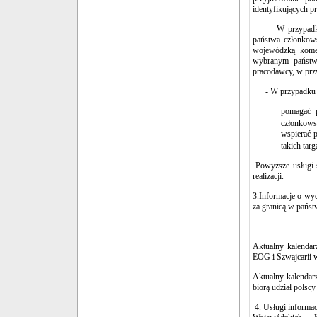
identyfikujących p
- W przypadku gd
państwa członkows
wojewódzką kome
wybranym państwi
pracodawcy, w przy
- W przypadku gd
pomagać 
członkows
wspierać 
takich targ
Powyższe usługi 
realizacji.
3.Informacje o wy
za granicą w pańs
Aktualny kalendar
EOG i Szwajcarii 
Aktualny kalendar
biorą udział polsc
4. Usługi informa