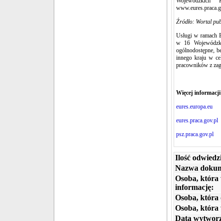
Wojewódzkich 
www.eures.praca.go
Źródło: Wortal pub
Usługi w ramach 
w 16 Wojewódzki
ogólnodostępne, b
innego kraju w ce
pracowników z zag
Więcej informacji
eures.europa.eu
eures.praca.gov.pl
psz.praca.gov.pl
Ilość odwiedz
Nazwa dokum
Osoba, która
informację:
Osoba, która 
Osoba, która
Data wytworz