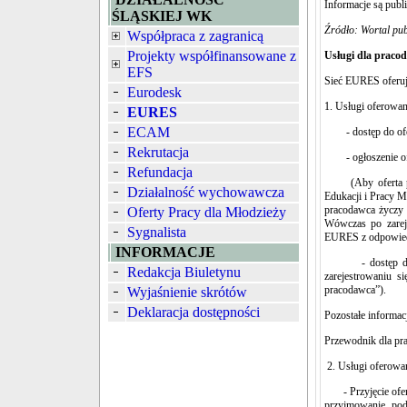
Informacje są pub
ŚLĄSKIEJ WK
Źródło: Wortal pub
Współpraca z zagranicą
Projekty współfinansowane z
Usługi dla prac
EFS
Sieć EURES oferuje
Eurodesk
1. Usługi oferowan
EURES
ECAM
- dostęp do ofert
Rekrutacja
- ogłoszenie ofe
Refundacja
(Aby oferta pols
Działalność wychowawcza
Edukacji i Pracy 
pracodawca życzy 
Oferty Pracy dla Młodzieży
Wówczas po zareje
Sygnalista
EURES z odpowied
INFORMACJE
- dostęp do baz
Redakcja Biuletynu
zarejestrowaniu s
pracodawca”).
Wyjaśnienie skrótów
Deklaracja dostępności
Pozostałe informac
Przewodnik dla pr
2. Usługi oferowa
- Przyjęcie ofert
przyjmowanie pod