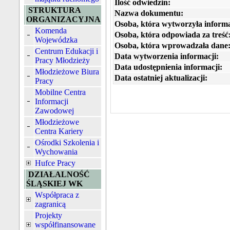
Ilość odwiedzin:
STRUKTURA
Nazwa dokumentu:
ORGANIZACYJNA
Osoba, która wytworzyła informa
Komenda
Osoba, która odpowiada za treść
Wojewódzka
Osoba, która wprowadzała dane
Centrum Edukacji i
Data wytworzenia informacji:
Pracy Młodzieży
Data udostępnienia informacji:
Młodzieżowe Biura
Data ostatniej aktualizacji:
Pracy
Mobilne Centra
Informacji
Zawodowej
Młodzieżowe
Centra Kariery
Ośrodki Szkolenia i
Wychowania
Hufce Pracy
DZIAŁALNOŚĆ
ŚLĄSKIEJ WK
Współpraca z
zagranicą
Projekty
współfinansowane