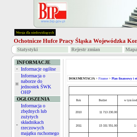
Wersja dla niedowidzących
Ochotnicze Hufce Pracy Śląska Wojewódzka K
Statystyki
Rejestr zmian
Mapa
INFORMACJE
Informacje ogólne
Informacja o
DOKUMENTACJA
>
Finanse
>
Plan finansowy i et
naborze do
jednostek ŚWK
OHP
OGŁOSZENIA
Rok
Budżet
w tym śro
Informacja o
zbędnych lub
2010
11 713 230,00
zużytych
składnikach
2011
15 331 551,00
1 
rzeczowych
majątku ruchomego