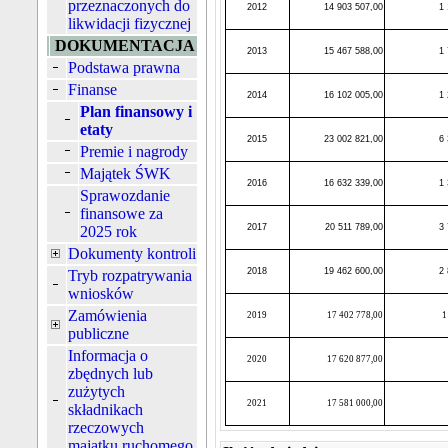
przeznaczonych do
2012
14 903 507,00
1 
likwidacji fizycznej
DOKUMENTACJA
2013
15 467 588,00
1 
Podstawa prawna
Finanse
2014
16 102 005,00
1 
Plan finansowy i
etaty
2015
23 002 821,00
6 
Premie i nagrody
Majątek ŚWK
2016
16 632 339,00
1 
Sprawozdanie
finansowe za
2017
20 511 789,00
3 
2025 rok
Dokumenty kontroli
2018
19 462 600,00
2 
Tryb rozpatrywania
wniosków
Zamówienia
2019
17 402 778,00
1
publiczne
Informacja o
2020
17 620 877,00
zbędnych lub
zużytych
2021
17 581 000,00
składnikach
rzeczowych
majątku ruchomego