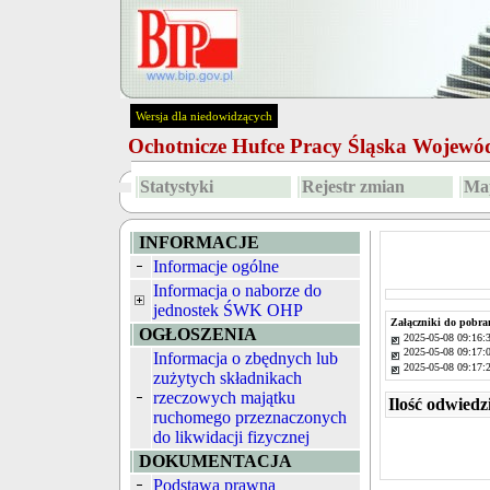
Wersja dla niedowidzących
Ochotnicze Hufce Pracy Śląska Wojew
Statystyki
Rejestr zmian
Map
INFORMACJE
Informacje ogólne
Informacja o naborze do
jednostek ŚWK OHP
Załączniki do pobra
OGŁOSZENIA
2025-05-08 09:16:
2025-05-08 09:17:
Informacja o zbędnych lub
2025-05-08 09:17:
zużytych składnikach
rzeczowych majątku
Ilość odwiedz
ruchomego przeznaczonych
do likwidacji fizycznej
DOKUMENTACJA
Podstawa prawna