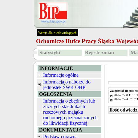
Wersja dla niedowidzących
Ochotnicze Hufce Pracy Śląska Wojew
Statystyki
Rejestr zmian
Map
INFORMACJE
Informacje ogólne
Informacja o naborze do
jednostek ŚWK OHP
Załączniki do pobra
OGŁOSZENIA
2025-07-08 11:01:
2025-07-24 07:57:
Informacja o zbędnych lub
zużytych składnikach
Ilość odwiedz
rzeczowych majątku
ruchomego przeznaczonych
do likwidacji fizycznej
DOKUMENTACJA
Podstawa prawna