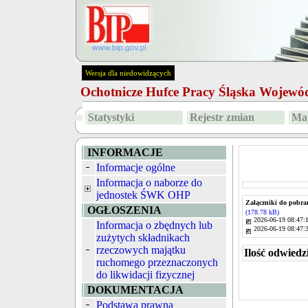
Wersja dla niedowidzących
Ochotnicze Hufce Pracy Śląska Wojew
Statystyki
Rejestr zmian
Map
INFORMACJE
Informacje ogólne
Informacja o naborze do
jednostek ŚWK OHP
Załączniki do pobra
OGŁOSZENIA
(178.78 kB)
2026-06-19 08:47:
Informacja o zbędnych lub
2026-06-19 08:47:
zużytych składnikach
rzeczowych majątku
Ilość odwiedz
ruchomego przeznaczonych
do likwidacji fizycznej
DOKUMENTACJA
Podstawa prawna