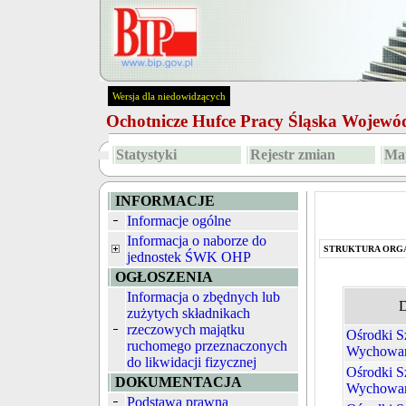
Wersja dla niedowidzących
Ochotnicze Hufce Pracy Śląska Wojew
Statystyki
Rejestr zmian
Map
INFORMACJE
Informacje ogólne
Informacja o naborze do
STRUKTURA ORG
jednostek ŚWK OHP
OGŁOSZENIA
Informacja o zbędnych lub
D
zużytych składnikach
rzeczowych majątku
Ośrodki Sz
ruchomego przeznaczonych
Wychowan
do likwidacji fizycznej
Ośrodki Sz
DOKUMENTACJA
Wychowan
Podstawa prawna