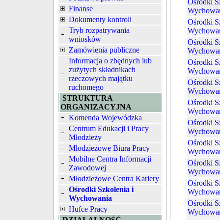
Ośrodki Sz
Finanse
Wychowan
Dokumenty kontroli
Ośrodki Sz
Tryb rozpatrywania
Wychowan
wniosków
Ośrodki Sz
Zamówienia publiczne
Wychowan
Informacja o zbędnych lub
Ośrodki Sz
zużytych składnikach
Wychowan
rzeczowych majątku
Ośrodki Sz
ruchomego
Wychowan
STRUKTURA
Ośrodki Sz
ORGANIZACYJNA
Wychowan
Komenda Wojewódzka
Ośrodki Sz
Centrum Edukacji i Pracy
Wychowan
Młodzieży
Ośrodki Sz
Młodzieżowe Biura Pracy
Wychowan
Mobilne Centra Informacji
Ośrodki Sz
Zawodowej
Wychowan
Młodzieżowe Centra Kariery
Ośrodki Sz
Ośrodki Szkolenia i
Wychowan
Wychowania
Ośrodki Sz
Hufce Pracy
Wychowan
DZIAŁALNOŚĆ