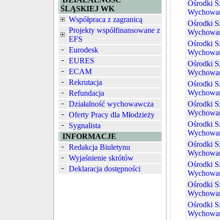
Ośrodki Sz
ŚLĄSKIEJ WK
Wychowan
Współpraca z zagranicą
Ośrodki Sz
Projekty współfinansowane z
Wychowan
EFS
Ośrodki Sz
Eurodesk
Wychowan
EURES
Ośrodki Sz
ECAM
Wychowan
Rekrutacja
Ośrodki Sz
Wychowan
Refundacja
Działalność wychowawcza
Ośrodki Sz
Wychowan
Oferty Pracy dla Młodzieży
Ośrodki Sz
Sygnalista
Wychowan
INFORMACJE
Ośrodki Sz
Redakcja Biuletynu
Wychowan
Wyjaśnienie skrótów
Ośrodki Sz
Deklaracja dostępności
Wychowan
Ośrodki Sz
Wychowan
Ośrodki Sz
Wychowan