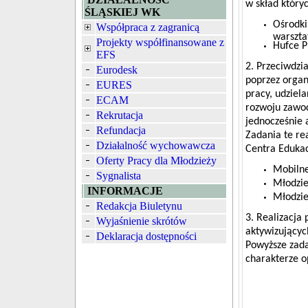
w skład który
ŚLĄSKIEJ WK
Ośrodki
Współpraca z zagranicą
warszta
Projekty współfinansowane z
Hufce P
EFS
2. Przeciwdzi
Eurodesk
poprzez organ
EURES
pracy, udziel
ECAM
rozwoju zawod
Rekrutacja
jednocześnie 
Refundacja
Zadania te re
Działalność wychowawcza
Centra Edukac
Oferty Pracy dla Młodzieży
Mobilne
Sygnalista
Młodzie
INFORMACJE
Młodzie
Redakcja Biuletynu
3. Realizacja
Wyjaśnienie skrótów
aktywizującyc
Deklaracja dostępności
Powyższe zada
charakterze o