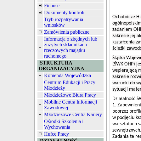
Finanse
Dokumenty kontroli
Ochotnicze Hu
Tryb rozpatrywania
ogólnopolskim
wniosków
zadaniem OHP
Zamówienia publiczne
zakresie jej 
Informacja o zbędnych lub
kształcenia z
zużytych składnikach
ścieżki zawod
rzeczowych majątku
ruchomego
Śląska Wojew
STRUKTURA
(ŚWK OHP) jes
ORGANIZACYJNA
wspierającą m
Komenda Wojewódzka
zakresie rozw
Centrum Edukacji i Pracy
warunki do wy
Młodzieży
sytuacji mater
Młodzieżowe Biura Pracy
Działalność Ś
Mobilne Centra Informacji
1. Zapewnieni
Zawodowej
poprzez profil
Młodzieżowe Centra Kariery
w podjęciu ks
Ośrodki Szkolenia i
warsztatach s
Wychowania
zewnętrznych
Hufce Pracy
Zadania te re
DZIAŁALNOŚĆ