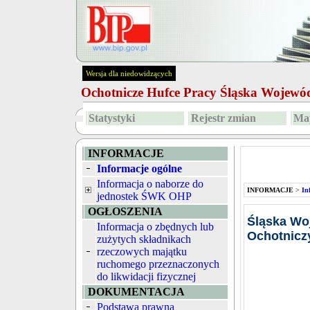
Wersja dla niedowidzących
Ochotnicze Hufce Pracy Śląska Wojew
Statystyki
Rejestr zmian
Map
INFORMACJE
Informacje ogólne
Informacja o naborze do
INFORMACJE
>
In
jednostek ŚWK OHP
OGŁOSZENIA
Śląska W
Informacja o zbędnych lub
Ochotnicz
zużytych składnikach
rzeczowych majątku
ruchomego przeznaczonych
do likwidacji fizycznej
DOKUMENTACJA
Podstawa prawna