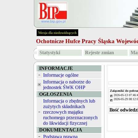
Wersja dla niedowidzących
Ochotnicze Hufce Pracy Śląska Wojew
Statystyki
Rejestr zmian
Map
INFORMACJE
Informacje ogólne
Informacja o naborze do
jednostek ŚWK OHP
Załączniki do pobra
OGŁOSZENIA
2026-05-13 07:46:
2026-05-29 08:12:
Informacja o zbędnych lub
zużytych składnikach
Ilość odwiedz
rzeczowych majątku
ruchomego przeznaczonych
do likwidacji fizycznej
DOKUMENTACJA
Podstawa prawna