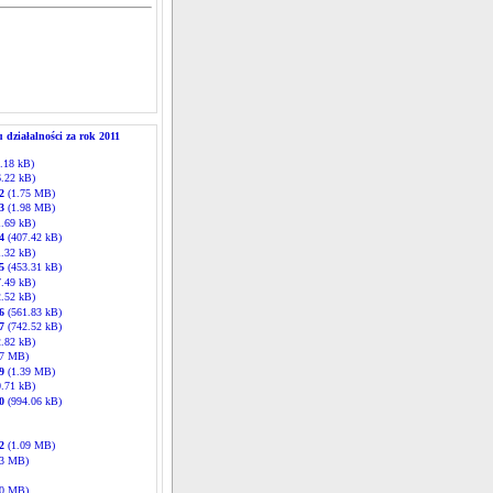
działalności za rok 2011
.18 kB)
.22 kB)
2
(1.75 MB)
3
(1.98 MB)
.69 kB)
4
(407.42 kB)
.32 kB)
5
(453.31 kB)
.49 kB)
.52 kB)
6
(561.83 kB)
7
(742.52 kB)
.82 kB)
17 MB)
9
(1.39 MB)
.71 kB)
0
(994.06 kB)
2
(1.09 MB)
13 MB)
00 MB)