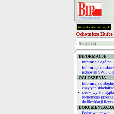
Wersja dla niedowidzących
Ochotnicze Hufc
Statystyki
INFORMACJE
Informacje ogólne
Informacja o nabor
jednostek ŚWK O
OGŁOSZENIA
Informacja o zbędn
zużytych składnika
rzeczowych majątk
ruchomego przezna
do likwidacji fizycz
DOKUMENTACJ
Podstawa prawna