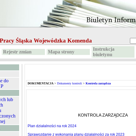
e Pracy Śląska Wojewódzka Komenda
Instrukcja
Rejestr zmian
Mapa strony
biuletynu
ze do
DOKUMENTACJA
>
Dokumenty kontroli
>
Kontrola zarządcza
HP
ych lub
ch
u
KONTROLA ZARZĄDCZA
czonych
nej
Plan działalności na rok 2024
A
Sprawozdanie z wykonania planu działalności za rok 2023