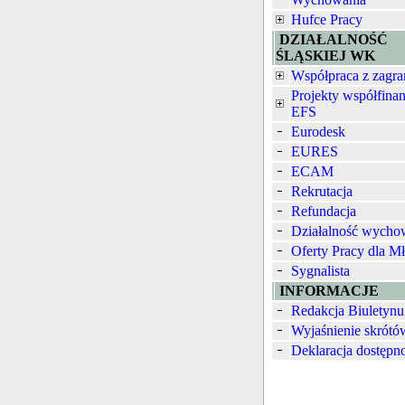
Hufce Pracy
DZIAŁALNOŚĆ
ŚLĄSKIEJ WK
Współpraca z zagra
Projekty współfina
EFS
Eurodesk
EURES
ECAM
Rekrutacja
Refundacja
Działalność wych
Oferty Pracy dla M
Sygnalista
INFORMACJE
Redakcja Biuletynu
Wyjaśnienie skrótó
Deklaracja dostępn