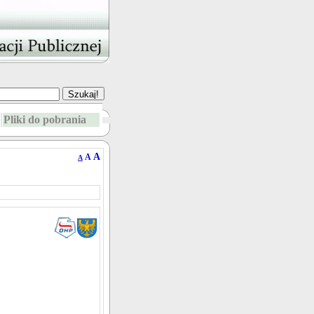
Pliki do pobrania
A
A
A