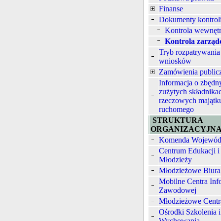
Finanse
Dokumenty kontrol
Kontrola wewnęt
Kontrola zarząd
Tryb rozpatrywania
wniosków
Zamówienia public
Informacja o zbędn
zużytych składnika
rzeczowych majątk
ruchomego
STRUKTURA
ORGANIZACYJN
Komenda Wojewód
Centrum Edukacji i
Młodzieży
Młodzieżowe Biura
Mobilne Centra Inf
Zawodowej
Młodzieżowe Centr
Ośrodki Szkolenia i
Wychowania