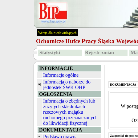
Wersja dla niedowidzących
Ochotnicze Hufce Pracy Śląska Wojew
Statystyki
Rejestr zmian
Map
INFORMACJE
Informacje ogólne
Informacja o naborze do
DOKUMENTACJA
jednostek ŚWK OHP
OGŁOSZENIA
Informacja o zbędnych lub
W postę
zużytych składnikach
rzeczowych majątku
ruchomego przeznaczonych
Oz
do likwidacji fizycznej
DOKUMENTACJA
Podstawa prawna
Załączniki do pobra