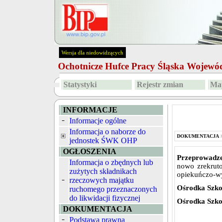
Wersja dla niedowidzących
Ochotnicze Hufce Pracy Śląska Wojew
Statystyki
Rejestr zmian
Map
INFORMACJE
Informacje ogólne
Informacja o naborze do
DOKUMENTACJA
jednostek ŚWK OHP
OGŁOSZENIA
Przeprowadze
Informacja o zbędnych lub
nowo zrekrut
zużytych składnikach
opiekuńczo-w
rzeczowych majątku
Ośrodka Szko
ruchomego przeznaczonych
do likwidacji fizycznej
Ośrodka Szko
DOKUMENTACJA
Podstawa prawna