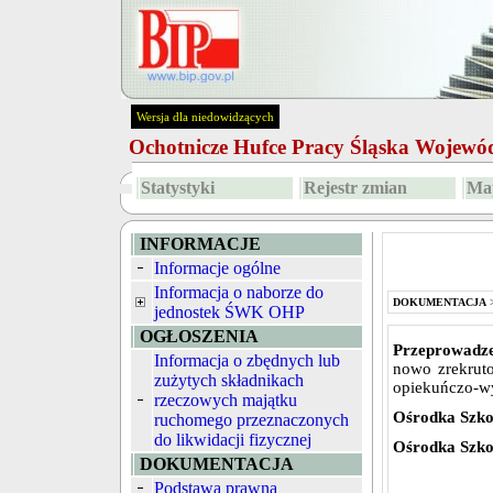
Wersja dla niedowidzących
Ochotnicze Hufce Pracy Śląska Wojew
Statystyki
Rejestr zmian
Map
INFORMACJE
Informacje ogólne
Informacja o naborze do
DOKUMENTACJA
jednostek ŚWK OHP
OGŁOSZENIA
Przeprowadze
Informacja o zbędnych lub
nowo zrekrut
zużytych składnikach
opiekuńczo-w
rzeczowych majątku
Ośrodka Szko
ruchomego przeznaczonych
do likwidacji fizycznej
Ośrodka Szko
DOKUMENTACJA
Podstawa prawna