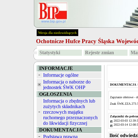
Wersja dla niedowidzących
Ochotnicze Hufce Pracy Śląska Wojew
Statystyki
Rejestr zmian
Map
INFORMACJE
Informacje ogólne
Informacja o naborze do
DOKUMENTACJA
jednostek ŚWK OHP
OGŁOSZENIA
Zapytanie ofertowe -
Informacja o zbędnych lub
Znak ŚWK.ZZA.273.5
zużytych składnikach
rzeczowych majątku
Załączniki do pobra
ruchomego przeznaczonych
2022-03-03 12:39:
do likwidacji fizycznej
2022-03-14 12:08:
DOKUMENTACJA
Ilość odwiedz
Podstawa prawna