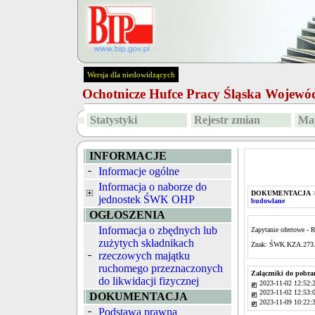
Wersja dla niedowidzących
Ochotnicze Hufce Pracy Śląska Wojew
Statystyki
Rejestr zmian
Map
INFORMACJE
Informacje ogólne
Informacja o naborze do
DOKUMENTACJA
jednostek ŚWK OHP
budowlane
OGŁOSZENIA
Informacja o zbędnych lub
Zapytanie ofertowe - 
zużytych składnikach
Znak: ŚWK.KZA.273.
rzeczowych majątku
ruchomego przeznaczonych
Załączniki do pobra
do likwidacji fizycznej
2023-11-02 12:52:
2023-11-02 12:53:
DOKUMENTACJA
2023-11-09 10:22:
Podstawa prawna