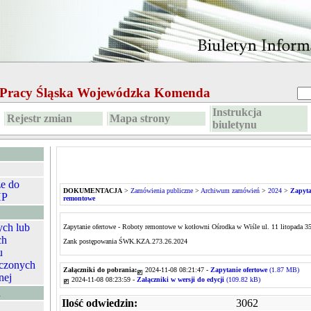
e Pracy Śląska Wojewódzka Komenda
Instrukcja
Rejestr zmian
Mapa strony
biuletynu
ze do
DOKUMENTACJA
>
Zamówienia publiczne
>
Archiwum zamówień
>
2024
>
Zapyta
HP
remontowe
ych lub
Zapytanie ofertowe - Roboty remontowe w kotłowni Ośrodka w Wiśle ul. 11 litopada 3
ch
Zank postępowania ŚWK.KZA.273.26.2024
u
czonych
Załączniki do pobrania:
2024-11-08 08:21:47 -
Zapytanie ofertowe
(1.87 MB)
nej
2024-11-08 08:23:59 -
Załączniki w wersji do edycji
(109.82 kB)
A
Ilość odwiedzin:
3062