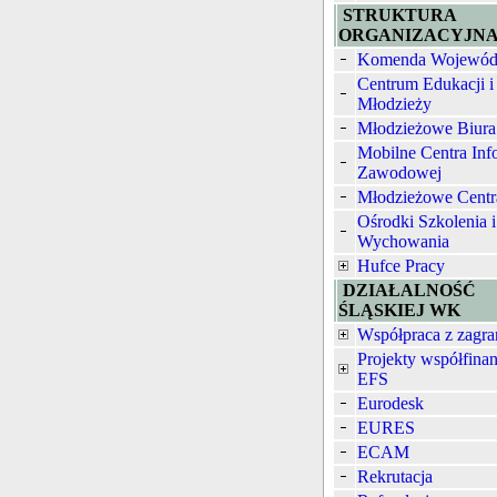
STRUKTURA
ORGANIZACYJN
Komenda Wojewód
Centrum Edukacji i
Młodzieży
Młodzieżowe Biura
Mobilne Centra Inf
Zawodowej
Młodzieżowe Centr
Ośrodki Szkolenia i
Wychowania
Hufce Pracy
DZIAŁALNOŚĆ
ŚLĄSKIEJ WK
Współpraca z zagra
Projekty współfina
EFS
Eurodesk
EURES
ECAM
Rekrutacja