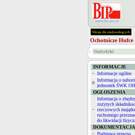
Wersja dla niedowidzących
Ochotnicze Hufc
Statystyki
INFORMACJE
Informacje ogólne
Informacja o nabor
jednostek ŚWK O
OGŁOSZENIA
Informacja o zbędn
zużytych składnika
rzeczowych majątk
ruchomego przezna
do likwidacji fizycz
DOKUMENTACJ
Podstawa prawna