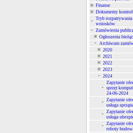
Finanse
Dokumenty kontrol
Tryb rozpatrywania
wniosków
Zamówienia public
Ogłoszenia bieżą
Archiwum zamów
2020
2021
2022
2023
2024
Zapytanie ofe
sprzęt komput
24-06-2024
Zapytanie ofe
usługa sprząta
Zapytanie ofe
usługa ubezpi
Zapytanie ofe
roboty budow