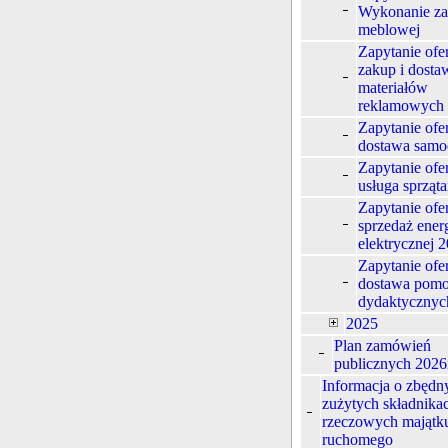
Wykonanie z
meblowej
Zapytanie ofe
zakup i dosta
materiałów
reklamowych
Zapytanie ofe
dostawa sam
Zapytanie ofe
usługa sprząta
Zapytanie ofe
sprzedaż energ
elektrycznej 2
Zapytanie ofe
dostawa pom
dydaktycznyc
2025
Plan zamówień
publicznych 2026
Informacja o zbędn
zużytych składnika
rzeczowych majątk
ruchomego