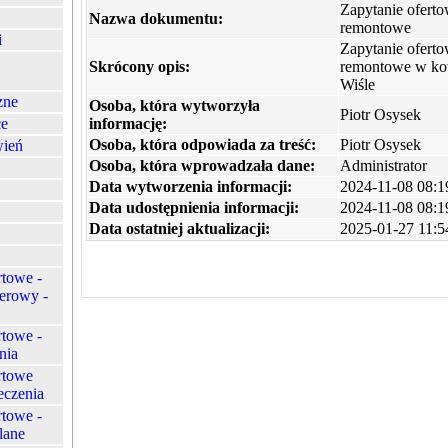
Zapytanie ofert
Nazwa dokumentu:
remontowe
i
Zapytanie ofert
Skrócony opis:
remontowe w ko
Wiśle
zne
Osoba, która wytworzyła
Piotr Osysek
ce
informację:
Osoba, która odpowiada za treść:
Piotr Osysek
ień
Osoba, która wprowadzała dane:
Administrator
Data wytworzenia informacji:
2024-11-08 08:1
Data udostępnienia informacji:
2024-11-08 08:1
Data ostatniej aktualizacji:
2025-01-27 11:5
rtowe -
erowy -
rtowe -
nia
rtowe
eczenia
rtowe -
lane