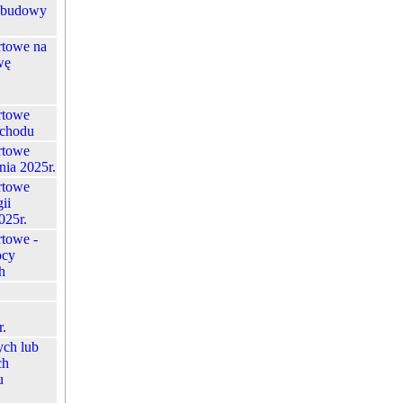
abudowy
rtowe na
wę
rtowe
ochodu
rtowe
nia 2025r.
rtowe
ii
025r.
rtowe -
ocy
h
r.
ych lub
ch
u