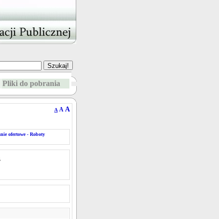
Pliki do pobrania
A
A
A
nie ofertowe - Roboty
5