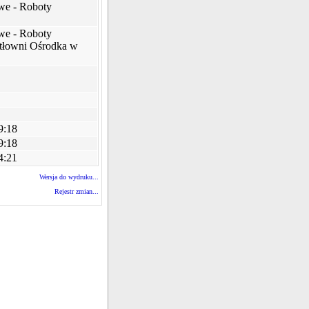
owe - Roboty
owe - Roboty
tłowni Ośrodka w
9:18
9:18
4:21
Wersja do wydruku...
Rejestr zmian...