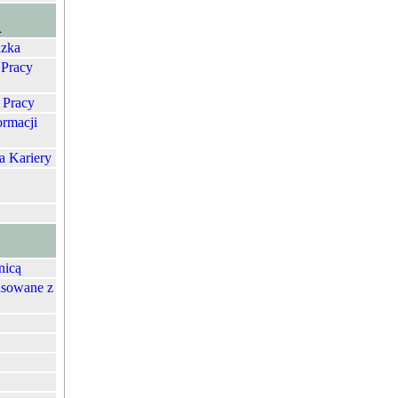
A
zka
 Pracy
 Pracy
ormacji
a Kariery
nicą
nsowane z