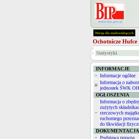
Wersja dla niedowidzących
Ochotnicze Hufc
Statystyki
INFORMACJE
Informacje ogólne
Informacja o nabor
jednostek ŚWK O
OGŁOSZENIA
Informacja o zbędn
zużytych składnika
rzeczowych majątk
ruchomego przezna
do likwidacji fizycz
DOKUMENTACJ
Podstawa prawna