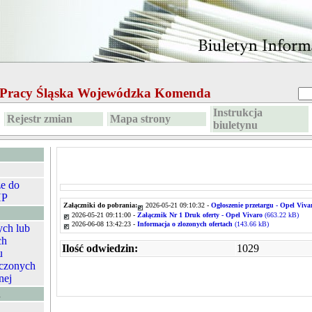
e Pracy Śląska Wojewódzka Komenda
Instrukcja
Rejestr zmian
Mapa strony
biuletynu
ze do
HP
Załączniki do pobrania:
2026-05-21 09:10:32 -
Ogłoszenie przetargu - Opel Viva
2026-05-21 09:11:00 -
Załącznik Nr 1 Druk oferty - Opel Vivaro
(663.22 kB)
2026-06-08 13:42:23 -
Informacja o zlozonych ofertach
(143.66 kB)
ych lub
ch
Ilość odwiedzin:
1029
u
czonych
nej
A