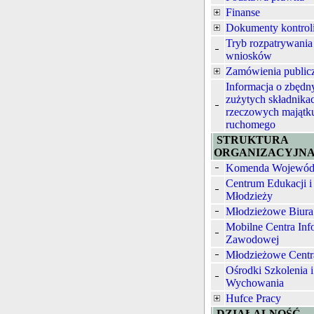
Finanse
Dokumenty kontrol
Tryb rozpatrywania
wniosków
Zamówienia public
Informacja o zbędn
zużytych składnika
rzeczowych majątk
ruchomego
STRUKTURA
ORGANIZACYJN
Komenda Wojewód
Centrum Edukacji i
Młodzieży
Młodzieżowe Biura
Mobilne Centra Inf
Zawodowej
Młodzieżowe Centr
Ośrodki Szkolenia i
Wychowania
Hufce Pracy
DZIAŁALNOŚĆ