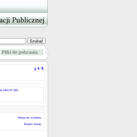
Pliki do pobrania
A
A
A
ro
(464.91 kB)
Wersja do wydruku...
Rejestr zmian...