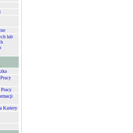
i
zne
ych lub
ch
u
A
zka
 Pracy
 Pracy
ormacji
a Kariery