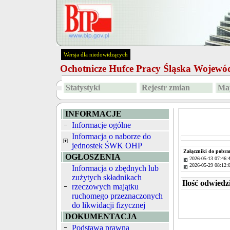
Wersja dla niedowidzących
Ochotnicze Hufce Pracy Śląska Wojew
Statystyki
Rejestr zmian
Map
INFORMACJE
Informacje ogólne
Informacja o naborze do
jednostek ŚWK OHP
Załączniki do pobra
OGŁOSZENIA
2026-05-13 07:46:
2026-05-29 08:12:
Informacja o zbędnych lub
zużytych składnikach
Ilość odwiedz
rzeczowych majątku
ruchomego przeznaczonych
do likwidacji fizycznej
DOKUMENTACJA
Podstawa prawna